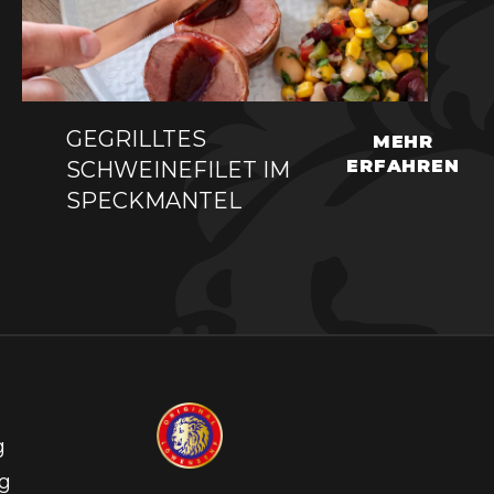
GEGRILLTES
MEHR
ERFAHREN
SCHWEINEFILET IM
SPECKMANTEL
g
g