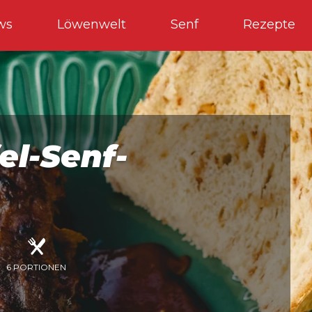
ws
Löwenwelt
Senf
Rezepte
el-Senf-
6 PORTIONEN