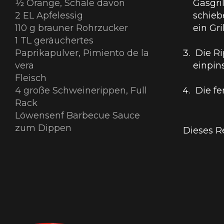
½
Orange, Schale davon
Gasgri
2 EL
Apfelessig
schieb
110 g
brauner Rohrzucker
ein Gr
1 TL
geräuchertes
Paprikapulver, Pimiento de la
Die Ri
vera
einpins
Fleisch
4 große
Schweinerippen, Full
Die fe
Rack
Löwensenf Barbecue Sauce
zum Dippen
Dieses R