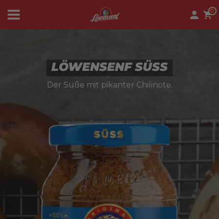
0
News
LÖWENSENF SÜSS
Der Süße mit pikanter Chilinote.
Löwenwelt
Senf