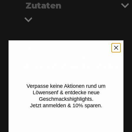
Zutaten
Abwechslung gefällig? Dann probier' doch
Jetzt anmelden &
mal einen Burger nach bayrischer Art.
Eine leckere Rezeptidee
10 %* sparen
Verpasse keine Aktionen rund um
Löwensenf & entdecke neue
Geschmackshighlights.
Jetzt anmelden & 10% sparen.