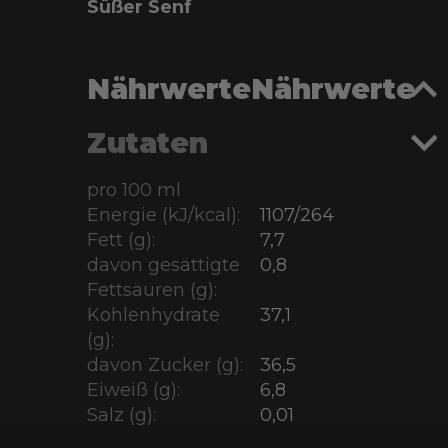
Süßer Senf
Nährwerte
Nährwerte
Zutaten
pro 100 ml
Energie (kJ/kcal):
1107/264
Fett (g):
7,7
davon gesättigte
0,8
Fettsäuren (g):
Kohlenhydrate
37,1
(g):
davon Zucker (g):
36,5
Eiweiß (g):
6,8
Salz (g):
0,01