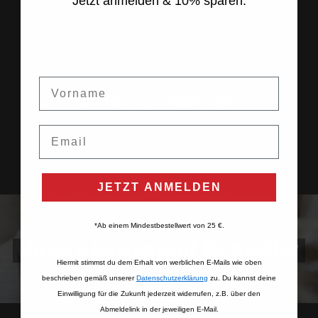
Jetzt anmelden & 10% sparen.
GESCHENKSETS
Für Freunde, für Mama, für Papa, für Oma,
für Opa & Co.
Vorname
ZU DEN GESCHENKSETS
Email
JETZT ANMELDEN
*Ab einem Mindestbestellwert von 25 €.
Unsere Löwensenf Bestseller
Hiermit stimmst du dem Erhalt von werblichen E-Mails wie oben
beschrieben gemäß unserer
Datenschutzerklärung​
zu. Du kannst deine
Einwilligung für die Zukunft jederzeit widerrufen, z.B. über den
Abmeldelink in der jeweiligen E-Mail.