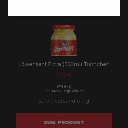
Löwensenf Extra (250ml) Tönnchen
1,79 €
(7,16 € / l)
inkl. MwSt. , zzgl. Versand
sofort versandfertig
ZUM PRODUKT