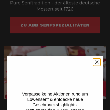
Pure Senftradition - der älteste deutsche
Mostert seit 1726
ZU ABB SENFSPEZIALITÄTEN
Jetzt anmelden &
10 %* sparen
Verpasse keine Aktionen rund um
Löwensenf & entdecke neue
Geschmackshighlights.