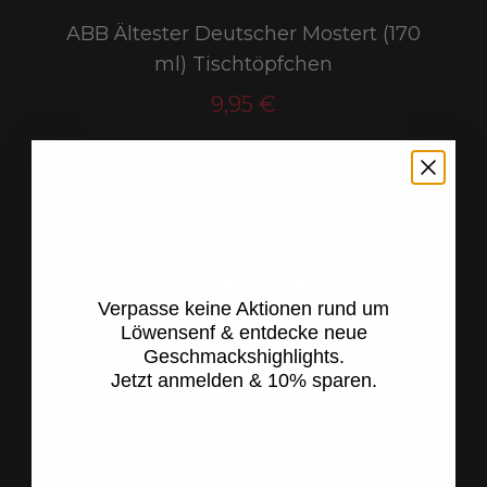
ABB Ältester Deutscher Mostert (170
ml) Tischtöpfchen
9,95 €
(58,53 € / l)
inkl. MwSt. , zzgl. Versand
Jetzt anmelden &
bald wieder vorrätig
10 %* sparen
ZUM PRODUKT
Verpasse keine Aktionen rund um
Löwensenf & entdecke neue
Geschmackshighlights.
Jetzt anmelden & 10% sparen.