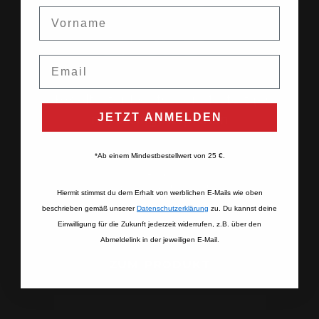
Vorname
Email
ABB Ältester Deutscher Mostert (40
JETZT ANMELDEN
ml) Steinguttöpfchen
7,95 €
*Ab einem Mindestbestellwert von 25 €.
(198,75 € / l)
inkl. MwSt. , zzgl. Versand
Hiermit stimmst du dem Erhalt von werblichen E-Mails wie oben
bald wieder vorrätig
beschrieben gemäß unserer
Datenschutzerklärung​
zu. Du kannst deine
Einwilligung für die Zukunft jederzeit widerrufen, z.B. über den
Abmeldelink in der jeweiligen E-Mail.
ZUM PRODUKT